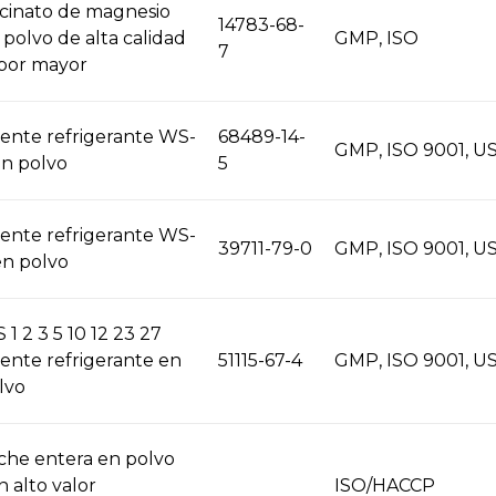
icinato de magnesio
14783-68-
 polvo de alta calidad
GMP, ISO
7
 por mayor
ente refrigerante WS-
68489-14-
GMP, ISO 9001, U
en polvo
5
ente refrigerante WS-
39711-79-0
GMP, ISO 9001, U
en polvo
 1 2 3 5 10 12 23 27
ente refrigerante en
51115-67-4
GMP, ISO 9001, U
lvo
che entera en polvo
n alto valor
ISO/HACCP