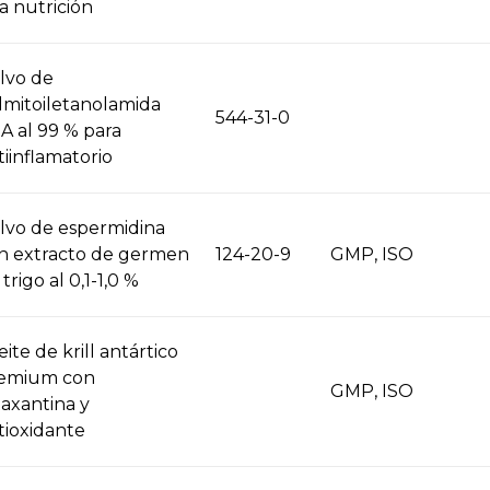
ta nutrición
lvo de
lmitoiletanolamida
544-31-0
A al 99 % para
tiinflamatorio
lvo de espermidina
n extracto de germen
124-20-9
GMP, ISO
trigo al 0,1-1,0 %
eite de krill antártico
emium con
GMP, ISO
taxantina y
tioxidante