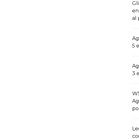
Gl
en
al
Ag
5 
Ag
3 
WS
Ag
po
Le
co