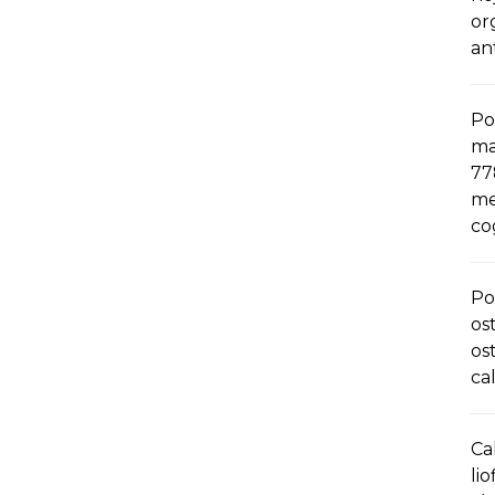
or
an
Po
ma
77
me
co
Po
os
os
ca
Ca
li