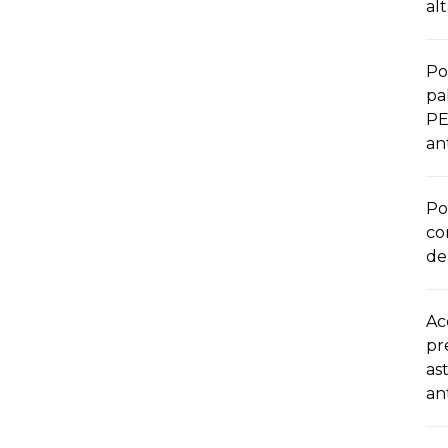
al
Po
pa
PE
an
Po
co
de 
Ac
pr
as
an