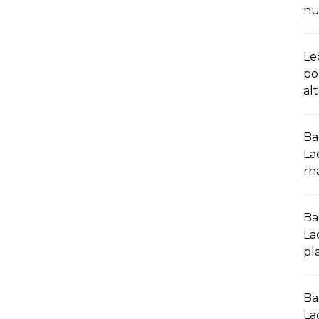
nu
Le
po
al
Ba
Lac
rh
Ba
La
pl
Ba
La