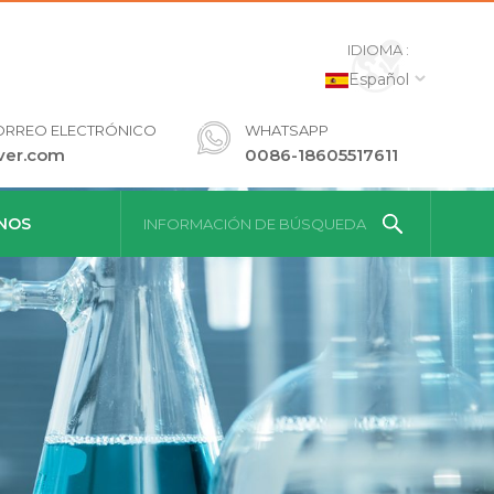
IDIOMA :
Español
ORREO ELECTRÓNICO
WHATSAPP
ver.com
0086-18605517611
NOS
INFORMACIÓN DE BÚSQUEDA