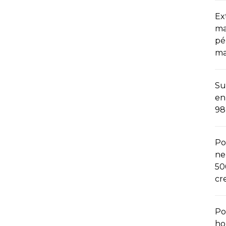
Ex
ma
pé
ma
Su
en
98
Po
ne
50
cr
Po
ho