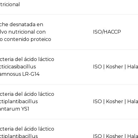
tricional
che desnatada en
lvo nutricional con
ISO/HACCP
to contenido proteico
cteria del ácido láctico
ticicasibacillus
ISO | Kosher | Hala
amnosus LR-G14
cteria del ácido láctico
ctiplantibacillus
ISO | Kosher | Hala
antarum YS1
cteria del ácido láctico
ctiplantibacillus
ISO | Kosher | Hala