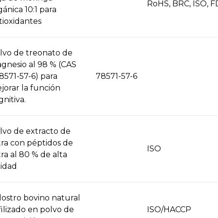
RoHS, BRC, ISO, FD
gánica 10:1 para
tioxidantes
lvo de treonato de
gnesio al 98 % (CAS
8571-57-6) para
78571-57-6
jorar la función
gnitiva.
lvo de extracto de
tra con péptidos de
ISO
tra al 80 % de alta
lidad
lostro bovino natural
ofilizado en polvo de
ISO/HACCP