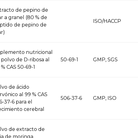
tracto de pepino de
r a granel (80 % de
ISO/HACCP
ptido de pepino de
r)
plemento nutricional
 polvo de D-ribosa al
50-69-1
GMP, SGS
 % CAS 50-69-1
lvo de ácido
rvónico al 99 % CAS
506-37-6
GMP, ISO
6-37-6 para el
ecimiento cerebral
lvo de extracto de
ja de moringa