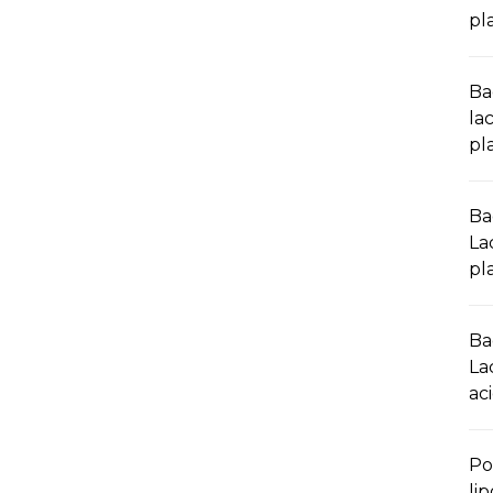
pl
Ba
la
pl
Ba
La
pl
Ba
La
ac
Po
lip