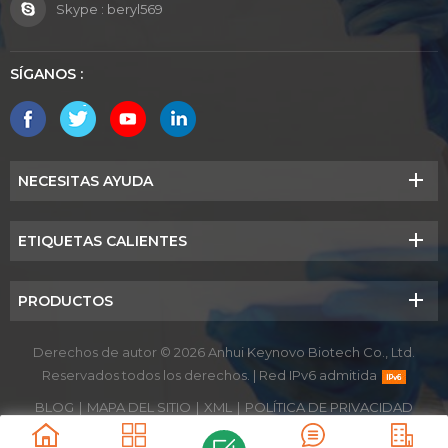
Skype :
beryl569
SÍGANOS :
NECESITAS AYUDA
ETIQUETAS CALIENTES
PRODUCTOS
Derechos de autor © 2026 Anhui Keynovo Biotech Co., Ltd.
Reservados todos los derechos.
|
Red IPv6 admitida
BLOG
|
MAPA DEL SITIO
|
XML
|
POLÍTICA DE PRIVACIDAD