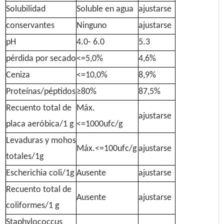
Solubilidad
Soluble en agua
ajustarse
conservantes
Ninguno
ajustarse
pH
4.0- 6.0
5.3
pérdida por secado
<=5,0%
4,6%
Ceniza
<=10,0%
8,9%
Proteínas/péptidos
≥80%
87,5%
Recuento total de
Máx.
ajustarse
placa aeróbica/1 g
<=1000ufc/g
Levaduras y mohos
Máx.<=100ufc/g
ajustarse
totales/1g
Escherichia coli/1g
Ausente
ajustarse
Recuento total de
Ausente
ajustarse
coliformes/1 g
Staphylococcus