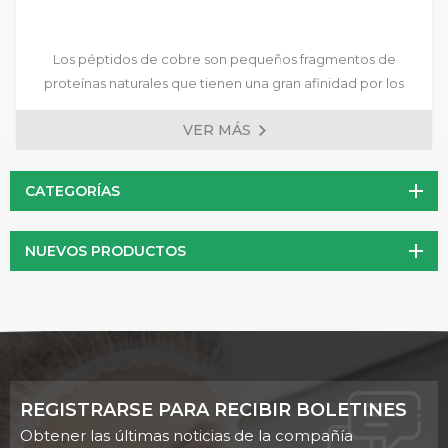
Los péptidos de cobre son pequeños fragmentos de
proteínas naturales que tienen una gran afinidad por los
iones de cobre. El polvo de péptido de cobre es una enzima
VER MÁS
importante en la producción de colágeno y elastina y
depende de la acción del cobre. La tirosinasa y la citocromo
coxidasa también requieren cobre.
CATEGORÍAS
NUEVOS PRODUCTOS
REGISTRARSE PARA RECIBIR BOLETINES
Obtener las últimas noticias de la compañía