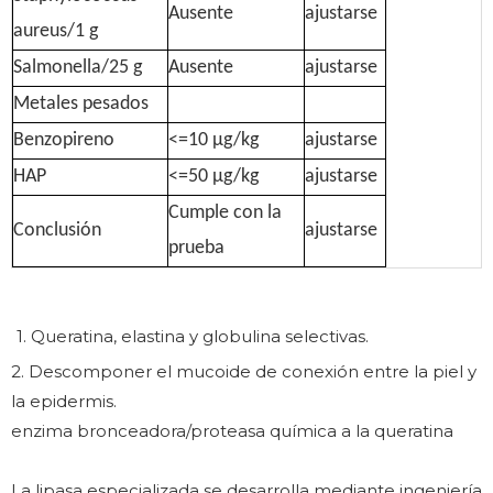
Ausente
ajustarse
aureus/1 g
Salmonella/25 g
Ausente
ajustarse
Metales pesados
Benzopireno
<=10 μg/kg
ajustarse
HAP
<=50 μg/kg
ajustarse
Cumple con la
Conclusión
ajustarse
prueba
1. Queratina, elastina y globulina selectivas.
2. Descomponer el mucoide de conexión entre la piel y
la epidermis.
enzima bronceadora/proteasa química a la queratina
La lipasa especializada se desarrolla mediante ingeniería