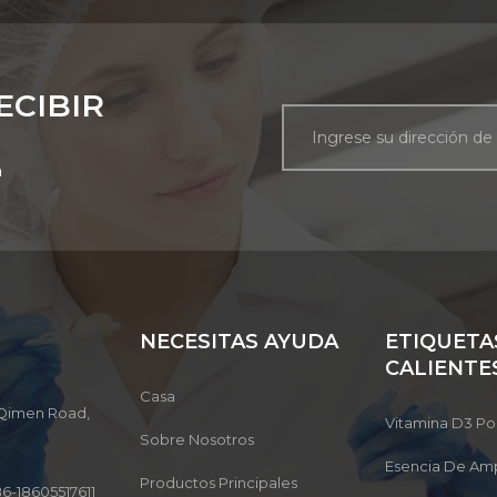
ECIBIR
a
NECESITAS AYUDA
ETIQUETA
CALIENTE
Casa
, Qimen Road,
Vitamina D3 Po
Sobre Nosotros
Esencia De Amp
Productos Principales
6-18605517611