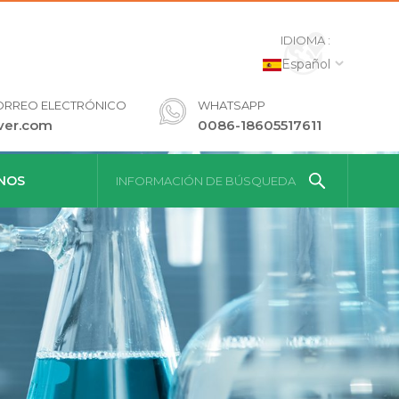
IDIOMA :
Español
ORREO ELECTRÓNICO
WHATSAPP
ver.com
0086-18605517611
NOS
INFORMACIÓN DE BÚSQUEDA