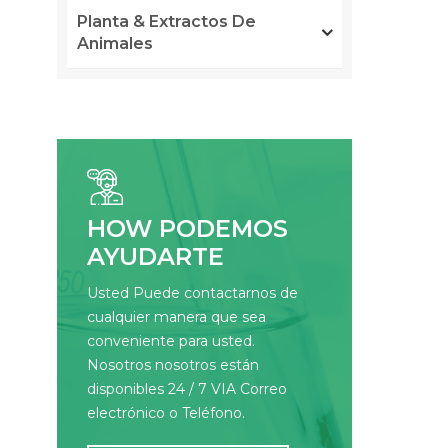
Planta & Extractos De
Animales
HOW PODEMOS
AYUDARTE
Usted Puede contactarnos de
cualquier manera que sea
conveniente para usted.
Nosotros nosotros están
disponibles 24 / 7 VIA Correo
electrónico o Teléfono.