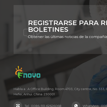
REGISTRARSE PARA R
BOLETINES
Obtener las últimas noticias de la compañí
Habla a : A Office Building, Room 4703, City centre, No. 333
Hefei, Anhui. China. 230001
Tel :
0086-551-62626068
WhatsApp :
008