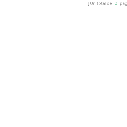
Un total de
0
pág