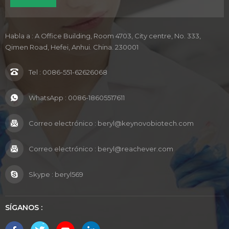
Habla a : A Office Building, Room 4703, City centre, No. 333,
Qimen Road, Hefei, Anhui. China. 230001
Tel :
0086-551-62626068
WhatsApp :
0086-18605517611
Correo electrónico :
beryl@keynovobiotech.com
Correo electrónico :
beryl@reachever.com
Skype :
beryl569
SÍGANOS :