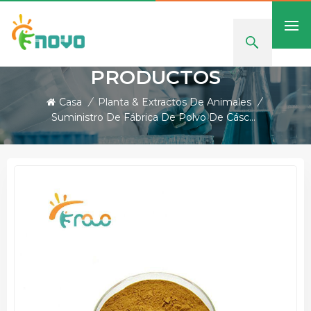
PRODUCTOS
Casa
/
Planta & Extractos De Animales
/
Suministro De Fábrica De Polvo De Cáscara Sagrada Con Buena Calidad