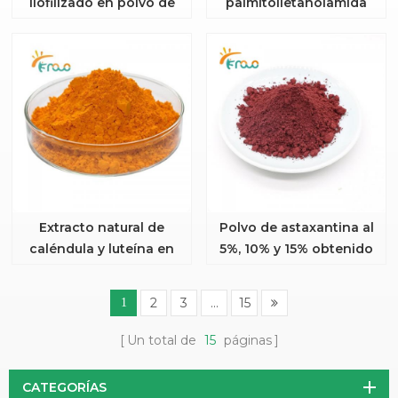
liofilizado en polvo de
palmitoiletanolamida
alta nutrición
PEA al 99 % para
antiinflamatorio
Extracto natural de
Polvo de astaxantina al
caléndula y luteína en
5%, 10% y 15% obtenido
polvo para proteger la
mediante fermentación
salud ocular.
biológica.
2
3
...
15
1
Un total de
15
páginas
CATEGORÍAS