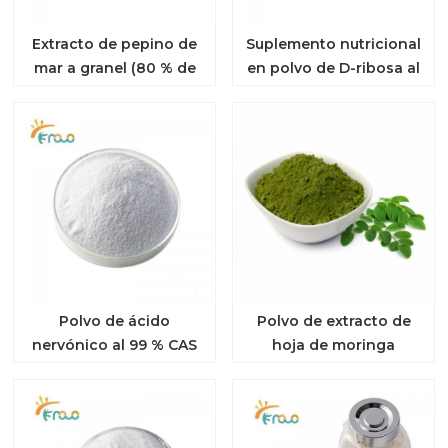
Extracto de pepino de
Suplemento nutricional
mar a granel (80 % de
en polvo de D-ribosa al
péptido de pepino de
98 % CAS 50-69-1
mar)
Polvo de ácido
Polvo de extracto de
nervónico al 99 % CAS
hoja de moringa
506-37-6 para el
orgánica 10:1 para
crecimiento cerebral
antioxidantes