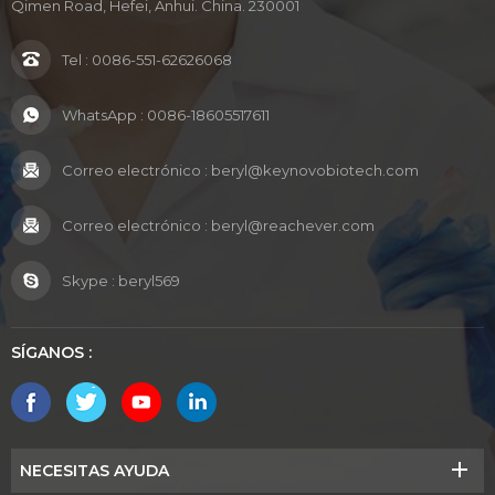
Qimen Road, Hefei, Anhui. China. 230001
Tel :
0086-551-62626068
WhatsApp :
0086-18605517611
Correo electrónico :
beryl@keynovobiotech.com
Correo electrónico :
beryl@reachever.com
Skype :
beryl569
SÍGANOS :
NECESITAS AYUDA