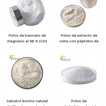
Polvo de treonato de
Polvo de extracto de
magnesio al 98 % (CAS
ostra con péptidos de
778571-57-6) para
ostra al 80 % de alta
mejorar la función
calidad
cognitiva.
Calostro bovino natural
Polvo de