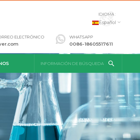
IDIOMA :
Español
ORREO ELECTRÓNICO
WHATSAPP
ver.com
0086-18605517611
NOS
INFORMACIÓN DE BÚSQUEDA