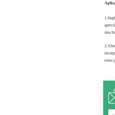
Aplic
1.Supl
apreci
una fu
2.Alim
incorp
estos 