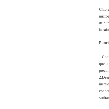
Chlore
microa
de nut
la salu
Funci
1.Cont
que la
precur
2.Desi
metale
contie
sanitar