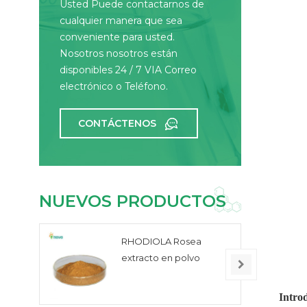
Usted Puede contactarnos de
cualquier manera que sea
conveniente para usted.
Nosotros nosotros están
disponibles 24 / 7 VIA Correo
electrónico o Teléfono.
CONTÁCTENOS
NUEVOS PRODUCTOS
RHODIOLA Rosea
extracto en polvo
Intro