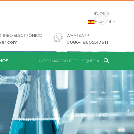
IDIOMA :
Español
ORREO ELECTRÓNICO
WHATSAPP
ver.com
0086-18605517611
NOS
INFORMACIÓN DE BÚSQUEDA