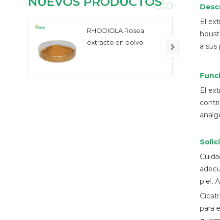
NUEVOS PRODUCTOS
Desc
El ex
RHODIOLA Rosea
houst
extracto en polvo
a sus 
Func
El ex
contr
analg
Solic
Cuida
adecua
piel. 
Cicat
para 