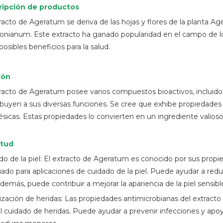
ripción de productos
tracto de Ageratum se deriva de las hojas y flores de la planta
onianum. Este extracto ha ganado popularidad en el campo de los
posibles beneficios para la salud.
ión
tracto de Ageratum posee varios compuestos bioactivos, incluidos 
ibuyen a sus diversas funciones. Se cree que exhibe propiedades a
ésicas. Estas propiedades lo convierten en un ingrediente valioso 
itud
do de la piel: El extracto de Ageratum es conocido por sus propi
do para aplicaciones de cuidado de la piel. Puede ayudar a reducir
Además, puede contribuir a mejorar la apariencia de la piel sensib
rización de heridas: Las propiedades antimicrobianas del extract
el cuidado de heridas. Puede ayudar a prevenir infecciones y apoy