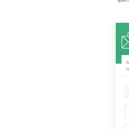
quem
S
t