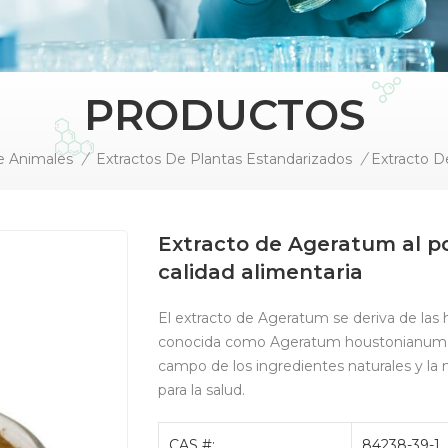
PRODUCTOS
e Animales
/
Extractos De Plantas Estandarizados
/
Extracto de Ageratum al p
calidad alimentaria
El extracto de Ageratum se deriva de las h
conocida como Ageratum houstonianum. E
campo de los ingredientes naturales y la 
para la salud.
CAS #:
84238-39-1