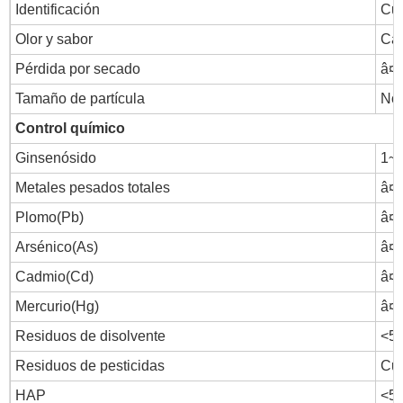
Identificación
Cum
Olor y sabor
Car
Pérdida por secado
â¤
Tamaño de partícula
No 
Control químico
Ginsenósido
1~
Metales pesados ​​totales
â¤
Plomo(Pb)
â¤3
Arsénico(As)
â¤2
Cadmio(Cd)
â¤1
Mercurio(Hg)
â¤0
Residuos de disolvente
<5
Residuos de pesticidas
Cu
HAP
<5