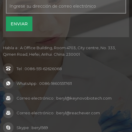
Habla a : A Office Building, Room 4703, City centre, No. 333,
Qimen Road, Hefei, Anhui. China. 230001
Tel :
0086-551-62626068
WhatsApp :
0086-18605517611
Correo electrónico :
beryl@keynovobiotech.com
Correo electrónico :
beryl@reachever.com
Skype :
beryl569