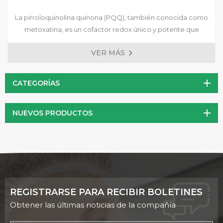
La pirroloquinolina quinona (PQQ), también conocida como
metoxatina, es un cofactor redox único y potente que
desempeña un papel crucial en la producción de energía
VER MÁS
celular. Como potente antioxidante, la PQQ puede proteger
las células del daño oxidativo, asociado con el
envejecimiento y diversas enfermedades crónicas. Además,
CATEGORÍAS
se ha demostrado que la PQQ mejora la función
mitocondrial, lo que aumenta la producción de energía
NUEVOS PRODUCTOS
celular y mejora el metabolismo energético general.
REGISTRARSE PARA RECIBIR BOLETINES
Obtener las últimas noticias de la compañía