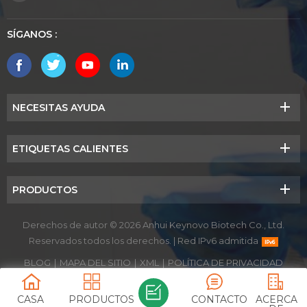
SÍGANOS :
NECESITAS AYUDA
ETIQUETAS CALIENTES
PRODUCTOS
Derechos de autor © 2026 Anhui Keynovo Biotech Co., Ltd.
Reservados todos los derechos.
|
Red IPv6 admitida
BLOG
|
MAPA DEL SITIO
|
XML
|
POLÍTICA DE PRIVACIDAD
CASA
PRODUCTOS
CONTACTO
ACERCA