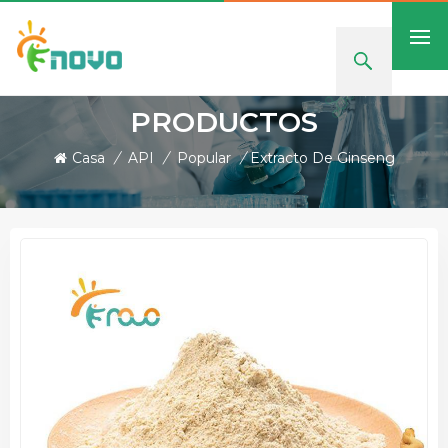
PRODUCTOS
Casa
/
API
/
Popular
/
Extracto De Ginseng