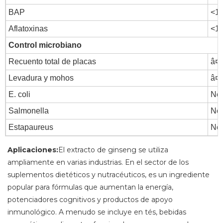
BAP
<1
Aflatoxinas
<1
Control microbiano
Recuento total de placas
â¤1
Levadura y mohos
â¤1
E. coli
Neg
Salmonella
Neg
Estapaureus
Neg
Aplicaciones:
El extracto de ginseng se utiliza
ampliamente en varias industrias. En el sector de los
suplementos dietéticos y nutracéuticos, es un ingrediente
popular para fórmulas que aumentan la energía,
potenciadores cognitivos y productos de apoyo
inmunológico. A menudo se incluye en tés, bebidas