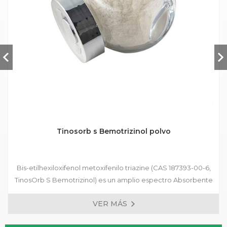
Tinosorb s Bemotrizinol polvo
Bis-etilhexiloxifenol metoxifenilo triazine (CAS 187393-00-6,
TinosOrb S Bemotrizinol) es un amplio espectro Absorbente
ultravioleta que absorbe UVA y UVB y se agrega a varios
VER MÁS
productos de protector solar para absorber los rayos
ultravioleta