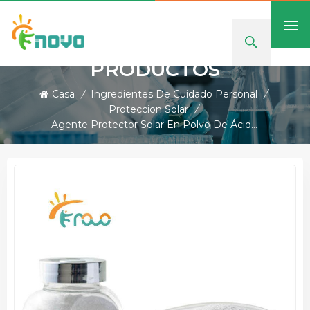
PRODUCTOS
Casa
/
Ingredientes De Cuidado Personal
/
Proteccion Solar
/
Agente Protector Solar En Polvo De Ácido 2-Fenilbencimidazol-5-Sulfónico