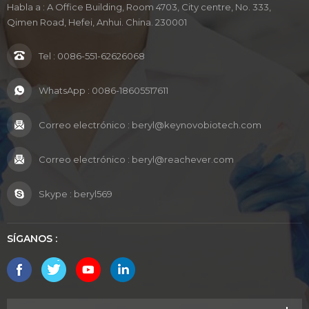
Habla a : A Office Building, Room 4703, City centre, No. 333,
Qimen Road, Hefei, Anhui. China. 230001
Tel :
0086-551-62626068
WhatsApp :
0086-18605517611
Correo electrónico :
beryl@keynovobiotech.com
Correo electrónico :
beryl@reachever.com
Skype :
beryl569
SÍGANOS :