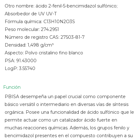
Otro nombre: ácido 2-fenil-5-bencimidazol sulfónico;
Absorbedor de UV UV-T
Fórmula química: C13H10N2O3S
Peso molecular: 274.2951
Número de registro CAS: 27503-81-7
Densidad: 1,498 g/cm³
Aspecto: Polvo cristalino fino blanco
PSA: 91.43000
LogP: 3.55740
Función
PBISA desempeña un papel crucial como componente
básico versátil o intermediario en diversas vías de síntesis
orgánica. Posee una funcionalidad de ácido sulfónico que le
permite actuar como un catalizador ácido fuerte en
muchas reacciones químicas. Además, los grupos fenilo y
bencimidazol presentes en el compuesto contribuyen a su