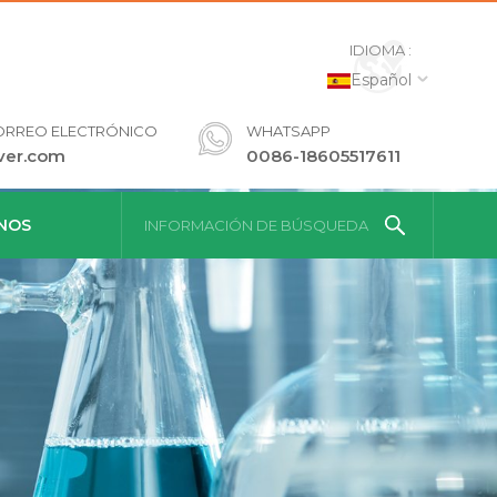
IDIOMA :
Español
ORREO ELECTRÓNICO
WHATSAPP
ver.com
0086-18605517611
NOS
INFORMACIÓN DE BÚSQUEDA