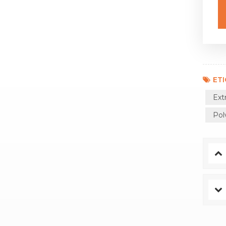
ET
Ext
Pol