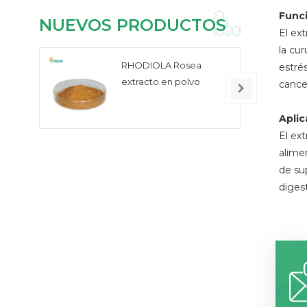
Func
NUEVOS PRODUCTOS
El ex
la cu
RHODIOLA Rosea
estré
extracto en polvo
cance
Aplic
El ex
alimen
de su
diges