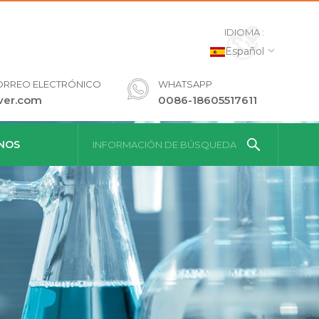
IDIOMA :
Español
ORREO ELECTRÓNICO
WHATSAPP
ver.com
0086-18605517611
NOS
INFORMACIÓN DE BÚSQUEDA