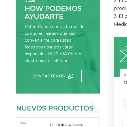
2. El 
HOW PODEMOS
produ
AYUDARTE
3. El 
Medic
Usted Puede contactarnos de
cualquier manera que sea
conveniente para usted.
Nosotros nosotros están
disponibles 24 / 7 VIA Correo
electrónico o Teléfono.
CONTÁCTENOS
S
t
NUEVOS PRODUCTOS
RHODIOLA Rosea