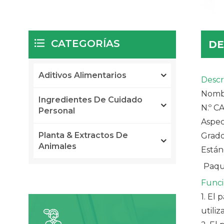
CATEGORÍAS
DE
Aditivos Alimentarios
Descr
Nombr
Ingredientes De Cuidado
N.º C
Personal
Aspec
Planta & Extractos De
Grado
Animales
Están
Paqu
Funci
1. El 
utiliz