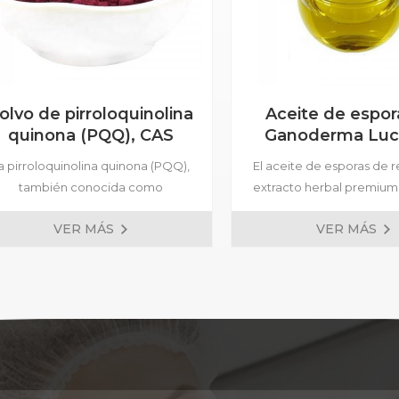
olvo de pirroloquinolina
Aceite de espor
quinona (PQQ), CAS
Ganoderma Lu
72909-34-3
Reishi
a pirroloquinolina quinona (PQQ),
El aceite de esporas de re
también conocida como
extracto herbal premium
metoxatina, es un cofactor redox
de las esporas del hong
VER MÁS
VER MÁS
único y potente que desempeña
(Ganoderma lucidum).
un papel crucial en la producción
esporas son conocidas p
e energía celular. Como potente
parte más potente del hon
antioxidante, la PQQ puede
ya que contienen ricos 
proteger las células del daño
bioactivos que promu
oxidativo, asociado con el
bienestar general. Nuest
envejecimiento y diversas
de esporas de reishi s
nfermedades crónicas. Además,
cuidadosamente med