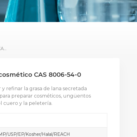
Lanolina Anhidra De Grado Cosmético CAS 8006-54-0
 cosmético CAS 8006-54-0
 y refinar la grasa de lana secretada
r para preparar cosméticos, ungüentos
 cuero y la peletería.
MP/USP/EP/Kosher/Halal/REACH