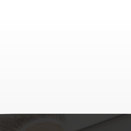
radiación.
por 7-dehidroqualesterol
en la piel convertido de
ultravioleta radiación.