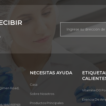
ECIBIR
a
NECESITAS AYUDA
ETIQUETA
CALIENTE
Casa
, Qimen Road,
Vitamina D3 Po
Sobre Nosotros
Esencia De Amp
Productos Principales
6-18605517611