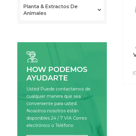
Planta & Extractos De
Animales
V
HOW PODEMOS
(
AYUDARTE
for
l
Usted Puede contactarnos de
Pri
cualquier manera que sea
met
conveniente para usted.
f
Nosotros nosotros están
Vit
disponibles 24 / 7 VIA Correo
de 
electrónico o Teléfono.
En 