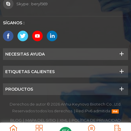
Skype :
beryl569
SÍGANOS :
NECESITAS AYUDA
ETIQUETAS CALIENTES
PRODUCTOS
Derechos de autor © 2026 Anhui Keynovo Biotech Co., Ltd.
Reservados todos los derechos.
|
Red IPv6 admitida
BLOG
|
MAPA DEL SITIO
|
XML
|
POLÍTICA DE PRIVACIDAD