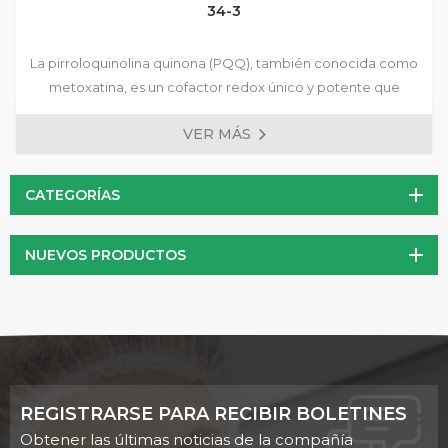
34-3
La pirroloquinolina quinona (PQQ), también conocida como
metoxatina, es un cofactor redox único y potente que
desempeña un papel crucial en la producción de energía
VER MÁS
celular. Como potente antioxidante, la PQQ puede proteger
las células del daño oxidativo, asociado con el
envejecimiento y diversas enfermedades crónicas. Además,
CATEGORÍAS
se ha demostrado que la PQQ mejora la función
mitocondrial, lo que aumenta la producción de energía
NUEVOS PRODUCTOS
celular y mejora el metabolismo energético general.
REGISTRARSE PARA RECIBIR BOLETINES
Obtener las últimas noticias de la compañía