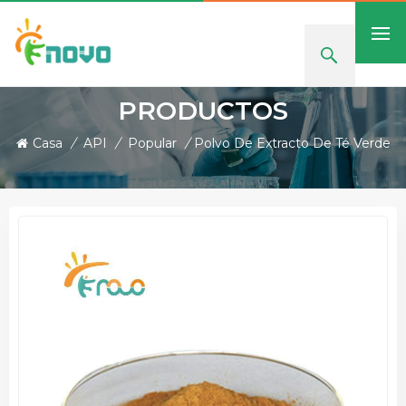
PRODUCTOS
Casa
/
API
/
Popular
/
Polvo De Extracto De Té Verde