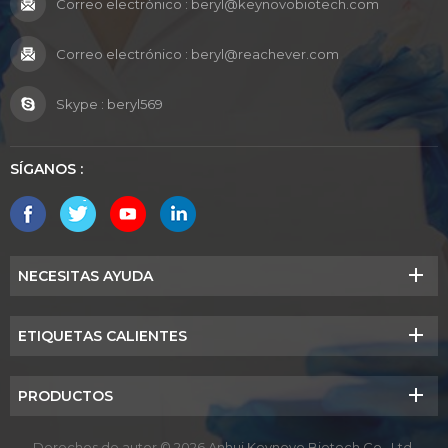
Correo electrónico :
beryl@keynovobiotech.com
Correo electrónico :
beryl@reachever.com
Skype :
beryl569
SÍGANOS :
NECESITAS AYUDA
ETIQUETAS CALIENTES
PRODUCTOS
Derechos de autor © 2026 Anhui Keynovo Biotech Co., Ltd.