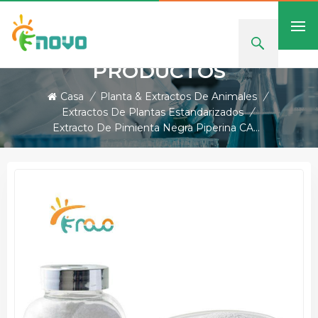
PRODUCTOS
Casa
/
Planta & Extractos De Animales
/
Extractos De Plantas Estandarizados
/
Extracto De Pimienta Negra Piperina CAS 94-62-2