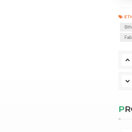
ET
Bif
Fab
P