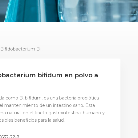
Suministro De Fábrica Bifidobacterium Bifidum En Polvo A Precio Económico
dobacterium bifidum en polvo a
a como B. bifidum, es una bacteria probiótica
l mantenimiento de un intestino sano. Esta
ma natural en el tracto gastrointestinal humano y
ibles beneficios para la salud.
6632-22-9