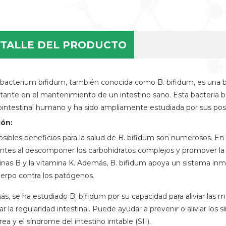
TALLE DEL PRODUCTO
obacterium bifidum, también conocida como B. bifidum, es una 
tante en el mantenimiento de un intestino sano. Esta bacteria be
ointestinal humano y ha sido ampliamente estudiada por sus posib
ión:
osibles beneficios para la salud de B. bifidum son numerosos. En 
entes al descomponer los carbohidratos complejos y promover la
inas B y la vitamina K. Además, B. bifidum apoya un sistema inmu
uerpo contra los patógenos.
s, se ha estudiado B. bifidum por su capacidad para aliviar las m
r la regularidad intestinal. Puede ayudar a prevenir o aliviar los 
rrea y el síndrome del intestino irritable (SII).