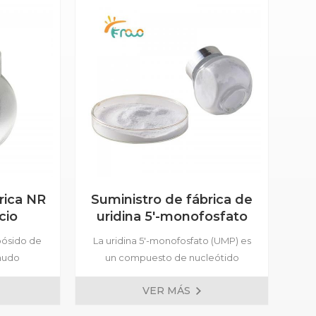
rica NR
Suministro de fábrica de
cio
uridina 5'-monofosfato
A
o
en polvo
ibósido de
La uridina 5'-monofosfato (UMP) es
nudo
un compuesto de nucleótido
trif
a forma
compuesto por una molécula de
q
VER MÁS
que ha
azúcar costilla, un grupo fosfato y la
or
 por sus
base nitrogenada uracilo. Es un