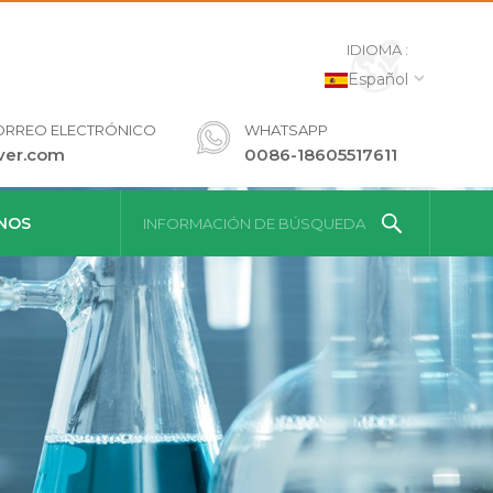
IDIOMA :
Español
ORREO ELECTRÓNICO
WHATSAPP
ver.com
0086-18605517611
NOS
INFORMACIÓN DE BÚSQUEDA