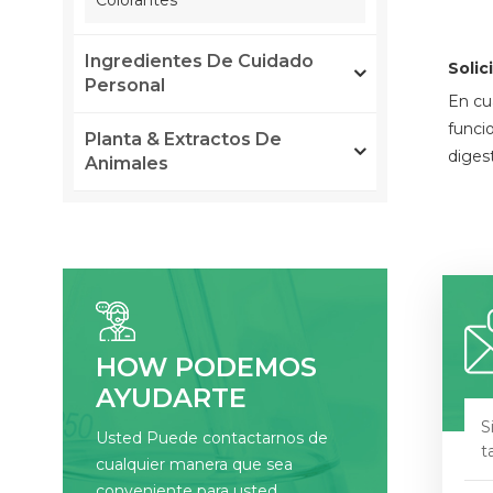
Colorantes
Ingredientes De Cuidado
Solic
Personal
En cu
funci
Planta & Extractos De
digest
Animales
HOW PODEMOS
AYUDARTE
S
Usted Puede contactarnos de
t
cualquier manera que sea
conveniente para usted.