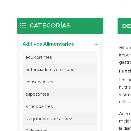
CATEGORÍAS
DE
Aditivos Alimentarios
Bifid
impor
edulcorantes
gastr
potenciadores de sabor
Func
Los p
conservantes
nutri
espesantes
vitam
del c
antioxidantes
Ademá
Reguladores de acidez
mejora
la dia