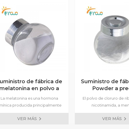
uministro de fábrica de
Suministro de fáb
melatonina en polvo a
Powder a pre
precio económico
económic
La melatonina es una hormona
El polvo de cloruro de r
mínica producida principalmente
nicotinamida, a me
por la glándula pineal de los
denominado NR, es un
VER MÁS
VER MÁS
mamíferos y los humanos. La
única de vitamina B3 
ándula pineal humana es un tejido
ganado mucha atención