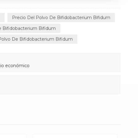
o
Precio Del Polvo De Bifidobacterium Bifidum
e Bifidobacterium Bifidum
Polvo De Bifidobacterium Bifidum
ecio económico