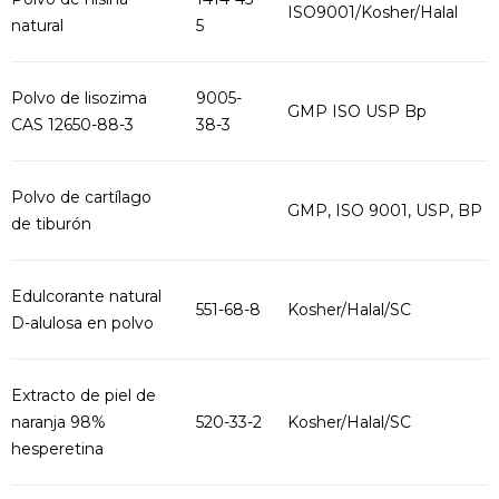
ISO9001/Kosher/Halal
natural
5
Polvo de lisozima
9005-
GMP ISO USP Bp
CAS 12650-88-3
38-3
Polvo de cartílago
GMP, ISO 9001, USP, BP
de tiburón
Edulcorante natural
551-68-8
Kosher/Halal/SC
D-alulosa en polvo
Extracto de piel de
naranja 98%
520-33-2
Kosher/Halal/SC
hesperetina