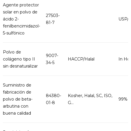
Agente protector
solar en polvo de
27503-
ácido 2-
USP/
81-7
fenilbencimidazol-
5-sulfónico
Polvo de
9007-
colágeno tipo II
HACCP/Halal
In Ho
34-5
sin desnaturalizar
Suministro de
fabricación de
84380-
Kosher, Halal, SC, ISO,
polvo de beta-
99%
01-8
G...
arbutina con
buena calidad