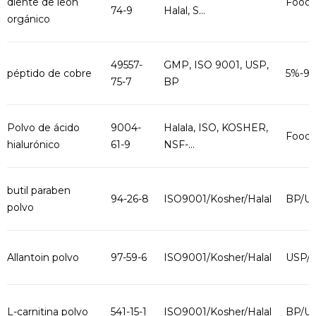
diente de león
Food 
74-9
Halal, S...
orgánico
49557-
GMP, ISO 9001, USP,
péptido de cobre
5%-9
75-7
BP
Polvo de ácido
9004-
Halala, ISO, KOSHER,
Food G
hialurónico
61-9
NSF-...
butil paraben
94-26-8
ISO9001/Kosher/Halal
BP/U
polvo
Allantoin polvo
97-59-6
ISO9001/Kosher/Halal
USP/
L-carnitina polvo
541-15-1
ISO9001/Kosher/Halal
BP/U