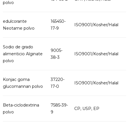
polvo
edulcorante
165450-
ISO9001/Kosher/Halal
Neotame polvo
17-9
Sodio de grado
9005-
alimenticio Alginate
ISO9001/Kosher/Halal
38-3
polvo
Konjac goma
37220-
ISO9001/Kosher/Halal
glucomannan polvo
17-0
Beta-ciclodextrina
7585-39-
CP, USP, EP
polvo
9