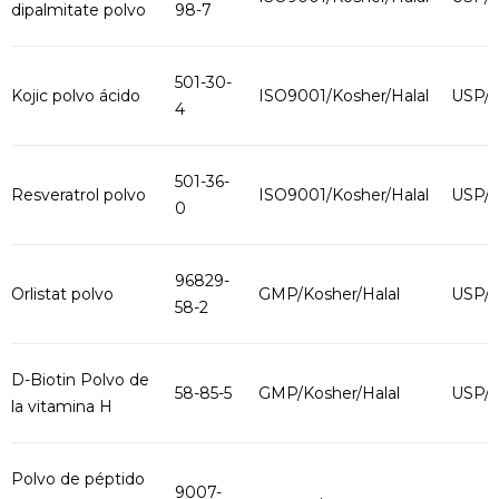
dipalmitate polvo
98-7
501-30-
Kojic polvo ácido
ISO9001/Kosher/Halal
USP/
4
501-36-
Resveratrol polvo
ISO9001/Kosher/Halal
USP/
0
96829-
Orlistat polvo
GMP/Kosher/Halal
USP/
58-2
D-Biotin Polvo de
58-85-5
GMP/Kosher/Halal
USP/
la vitamina H
Polvo de péptido
9007-