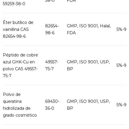
38-0
FDA
59259-38-0
Éter butílico de
82654-
GMP, ISO 9001, Halal,
vainillina CAS
5%-9
98-6
FDA
82654-98-6
Péptido de cobre
azul GHK-Cu en
49557-
GMP, ISO 9001, USP,
5%-9
polvo CAS 49557-
75-7
BP
75-7
Polvo de
queratina
69430-
GMP, ISO 9001, USP,
5%-9
hidrolizada de
36-0
BP
grado cosmético