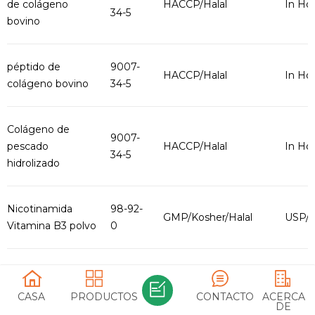
de colágeno
HACCP/Halal
In Ho
34-5
bovino
péptido de
9007-
HACCP/Halal
In Ho
colágeno bovino
34-5
Colágeno de
9007-
pescado
HACCP/Halal
In Ho
34-5
hidrolizado
Nicotinamida
98-92-
GMP/Kosher/Halal
USP/
Vitamina B3 polvo
0
beta Arbutin
497-76-
ISO9001/Kosher/Halal
USP/
polvo
7
CASA
PRODUCTOS
CONTACTO
ACERCA
DE