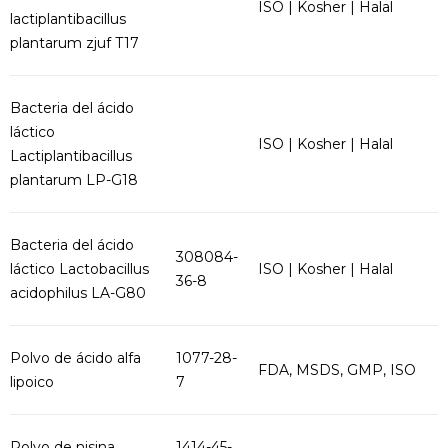
ISO | Kosher | Halal
lactiplantibacillus
plantarum zjuf T17
Bacteria del ácido
láctico
ISO | Kosher | Halal
Lactiplantibacillus
plantarum LP-G18
Bacteria del ácido
308084-
láctico Lactobacillus
ISO | Kosher | Halal
36-8
acidophilus LA-G80
Polvo de ácido alfa
1077-28-
FDA, MSDS, GMP, ISO
lipoico
7
Polvo de nisina
1414-45-