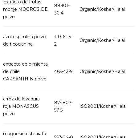
Extracto de frutas
88901-
monje MOGROSIDE
Organic/Kosher/Halal
36-4
polvo
azul espirulina polvo
11016-15-
Organic/Kosher/Halal
de ficocianina
2
extracto de pimienta
de chile
465-42-9
Organic/Kosher/Halal
CAPSANTHIN polvo
arroz de levadura
874807-
roja MONASCUS
ISO9001/Kosher/Halal
57-5
polvo
magnesio estearato
557-04-0
ISO9001/Kosher/Halal