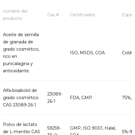
nombre del
Cas #
Certificados
Espec
producto
Aceite de semilla
de granada de
grado cosmético,
ISO, MSDS, COA
Cold-p
rico en
punicalagina y
antioxidante.
Alfa-bisabolol de
23089-
grado cosmético
FDA, GMP
75%, 8
26-1
CAS 23089-26-1
Polvo de lactato
59259-
GMP, ISO 9001, Halal,
de L-mentilo CAS
5%-9