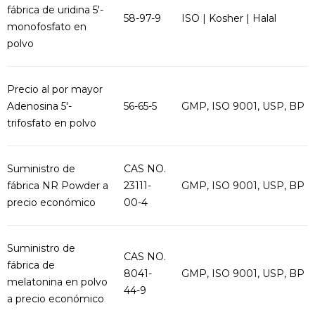
fábrica de uridina 5'-
58-97-9
ISO | Kosher | Halal
monofosfato en
polvo
Precio al por mayor
Adenosina 5'-
56-65-5
GMP, ISO 9001, USP, BP
trifosfato en polvo
Suministro de
CAS NO.
fábrica NR Powder a
23111-
GMP, ISO 9001, USP, BP
precio económico
00-4
Suministro de
CAS NO.
fábrica de
8041-
GMP, ISO 9001, USP, BP
melatonina en polvo
44-9
a precio económico