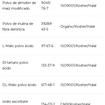
Polvo de almidón de
9049-
ISO9001/Kosher/Halal
maíz modificado
76-7
Polvo de inulina de
39289-
Organic/Kosher/Halal
fibra dietética
43-5
L-Malic polvo ácido
97-67-6
ISO9001/Kosher/Halal
Dl-tartaric polvo
133-37-9
ISO9001/Kosher/Halal
ácido
DL-Malic polvo ácido
617-48-1
ISO9001/Kosher/Halal
sodio ascorbate
134-03-2
GMP/Kosher/Halal