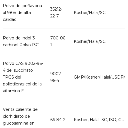
Polvo de ipriflavona
35212-
al 98% de alta
Kosher/Halal/SC
22-7
calidad
Polvo de indol-3-
700-06-
Kosher/Halal/SC
carbinol Polvo I3C
1
Polvo CAS 9002-96-
4 del succinato
9002-
TPGS del
GMP/Kosher/Halal/USDFM
96-4
polietilenglicol de la
vitamina E
Venta caliente de
clorhidrato de
66-84-2
Kosher, Halal, SC, ISO, G...
glucosamina en