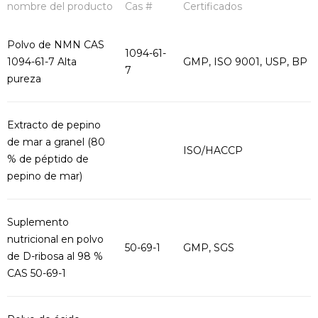
nombre del producto
Cas #
Certificados
Polvo de NMN CAS
1094-61-
1094-61-7 Alta
GMP, ISO 9001, USP, BP
7
pureza
Extracto de pepino
de mar a granel (80
ISO/HACCP
% de péptido de
pepino de mar)
Suplemento
nutricional en polvo
50-69-1
GMP, SGS
de D-ribosa al 98 %
CAS 50-69-1