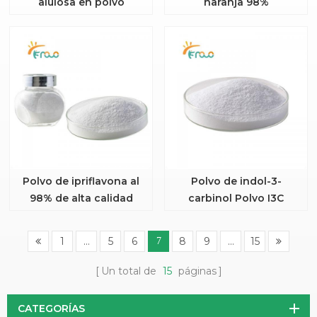
alulosa en polvo
naranja 98%
hesperetina
Polvo de ipriflavona al
Polvo de indol-3-
98% de alta calidad
carbinol Polvo I3C
1
...
5
6
8
9
...
15
7
Un total de
15
páginas
CATEGORÍAS