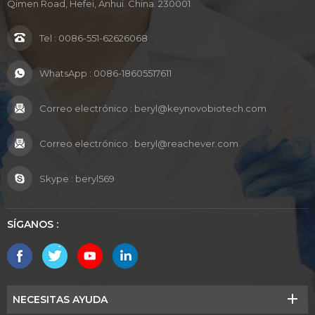
Qimen Road, Hefei, Anhui. China. 230001
Tel :
0086-551-62626068
WhatsApp :
0086-18605517611
Correo electrónico :
beryl@keynovobiotech.com
Correo electrónico :
beryl@reachever.com
Skype :
beryl569
SÍGANOS :
NECESITAS AYUDA