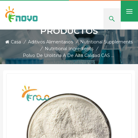
PRODUCTOS
Casa
/
Aditivos Alimentarios
/
Nutritional Supplements
/
Nutritional Ingredients
/
Polvo De Urolitina A De Alta Calidad CAS 1143-70-0