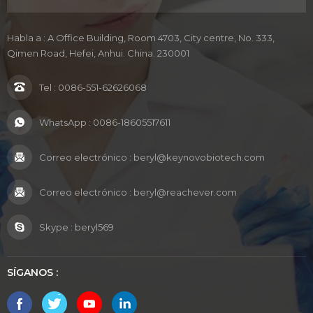
Habla a : A Office Building, Room 4703, City centre, No. 333,
Qimen Road, Hefei, Anhui. China. 230001
Tel :
0086-551-62626068
WhatsApp :
0086-18605517611
Correo electrónico :
beryl@keynovobiotech.com
Correo electrónico :
beryl@reachever.com
Skype :
beryl569
SÍGANOS :