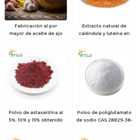
Fabricación al por
Extracto natural de
mayor de aceite de ajo
caléndula y luteína en
orgánico puro
polvo para proteger la
salud ocular.
Polvo de astaxantina al
Polvo de poliglutamato
5%, 10% y 15% obtenido
de sodio CAS 28829-38-
mediante fermentación
1
biológica.