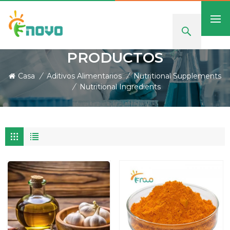
PRODUCTOS
Casa
/
Aditivos Alimentarios
/
Nutritional Supplements
/
Nutritional Ingredients