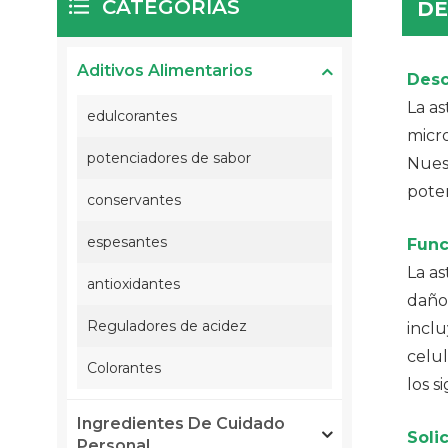
CATEGORÍAS
DE
Aditivos Alimentarios
Desc
La a
edulcorantes
micro
potenciadores de sabor
Nuest
poten
conservantes
espesantes
Func
La as
antioxidantes
daño 
Reguladores de acidez
inclu
celul
Colorantes
los s
Ingredientes De Cuidado
Solic
Personal