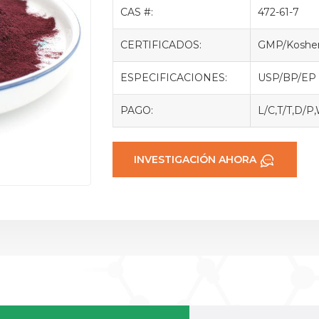
CAS #:
472-61-7
CERTIFICADOS:
GMP/Kosher
ESPECIFICACIONES:
USP/BP/EP
PAGO:
L/C,T/T,D/P
INVESTIGACIÓN AHORA