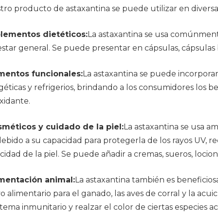
ro producto de astaxantina se puede utilizar en diversas 
lementos dietéticos:
La astaxantina se usa comúnment
estar general. Se puede presentar en cápsulas, cápsula
mentos funcionales:
La astaxantina se puede incorporar
éticas y refrigerios, brindando a los consumidores los b
xidante.
méticos y cuidado de la piel:
La astaxantina se usa a
debido a su capacidad para protegerla de los rayos UV, re
icidad de la piel. Se puede añadir a cremas, sueros, locio
mentación animal:
La astaxantina también es beneficios
vo alimentario para el ganado, las aves de corral y la acu
stema inmunitario y realzar el color de ciertas especies ac