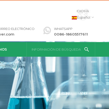
IDIOMA :
Español
ORREO ELECTRÓNICO
WHATSAPP
ver.com
0086-18605517611
NOS
INFORMACIÓN DE BÚSQUEDA