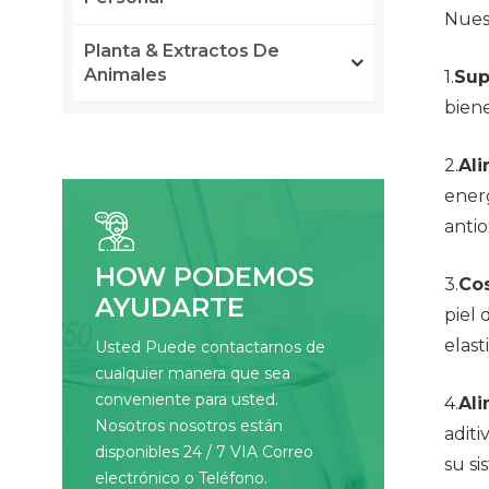
Nuest
Planta & Extractos De
Animales
1.
Sup
bien
2.
Ali
energ
antio
HOW PODEMOS
3.
Cos
AYUDARTE
piel 
elast
Usted Puede contactarnos de
cualquier manera que sea
conveniente para usted.
4.
Ali
Nosotros nosotros están
aditi
disponibles 24 / 7 VIA Correo
su si
electrónico o Teléfono.