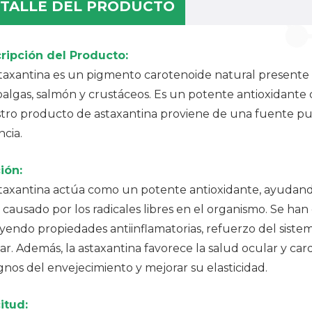
TALLE DEL PRODUCTO
ripción del Producto:
staxantina es un pigmento carotenoide natural presente
algas, salmón y crustáceos. Es un potente antioxidante qu
ro producto de astaxantina proviene de una fuente pura 
cia.
ión:
taxantina actúa como un potente antioxidante, ayudando 
causado por los radicales libres en el organismo. Se ha
yendo propiedades antiinflamatorias, refuerzo del siste
ar. Además, la astaxantina favorece la salud ocular y ca
ignos del envejecimiento y mejorar su elasticidad.
itud: