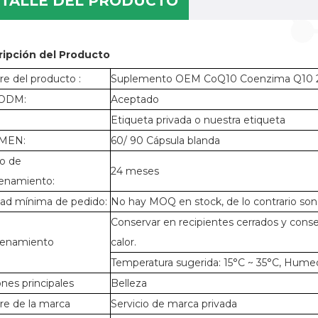
TALLE DEL PRODUCTO
ripción del Producto
e del producto :
Suplemento OEM CoQ10 Coenzima Q10 
ODM:
Aceptado
:
Etiqueta privada o nuestra etiqueta
MEN:
60/ 90 Cápsula blanda
o de
24 meses
enamiento:
dad mínima de pedido:
No hay MOQ en stock, de lo contrario son 
Conservar en recipientes cerrados y conserv
enamiento
calor.
Temperatura sugerida: 15°C ~ 35°C, Hume
nes principales
Belleza
e de la marca
Servicio de marca privada