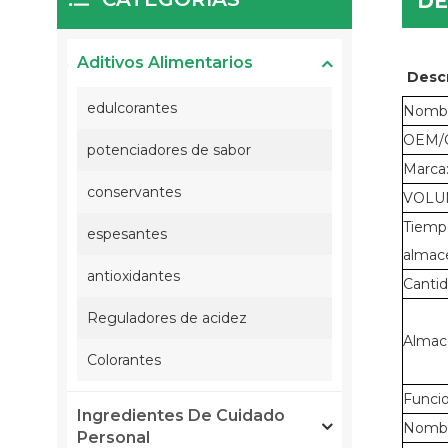
DE
Aditivos Alimentarios
Desc
edulcorantes
Nombr
OEM/
potenciadores de sabor
Marca
conservantes
VOLU
Tiemp
espesantes
almac
antioxidantes
Canti
Reguladores de acidez
Almac
Colorantes
Funcio
Ingredientes De Cuidado
Nombr
Personal