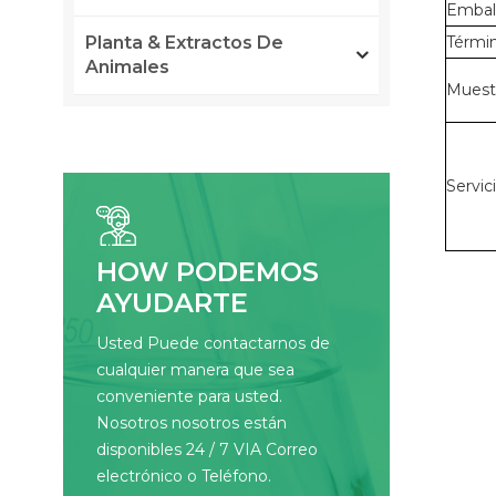
Embal
Planta & Extractos De
Térmi
Animales
Muest
Servic
HOW PODEMOS
AYUDARTE
Usted Puede contactarnos de
cualquier manera que sea
conveniente para usted.
Nosotros nosotros están
disponibles 24 / 7 VIA Correo
electrónico o Teléfono.