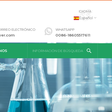
IDIOMA :
Español
ORREO ELECTRÓNICO
WHATSAPP
ver.com
0086-18605517611
NOS
INFORMACIÓN DE BÚSQUEDA