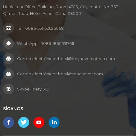
Habla a : A Office Building, Room 4703, City centre, No. 333,
Qimen Road, Hefei, Anhui. China. 230001
Tel :
0086-551-62626068
WhatsApp :
0086-18605517611
Correo electrónico :
beryl@keynovobiotech.com
Correo electrónico :
beryl@reachever.com
Skype :
beryl569
SÍGANOS :