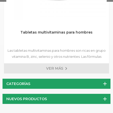
Tabletas multivitaminas para hombres
Las tabletas multivitaminas para hombres son ricas en grupo
vitamina B, zinc, selenio y otros nutrientes. Las fórmulas
preparadas están disponibles, y se aceptan fórmulas
VER MÁS
personalizadas.
CATEGORÍAS
NUEVOS PRODUCTOS