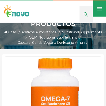
PRODUCTOS
Casa
/
Aditivos Alimentarios
/
Nutritional Supplements
/
OEM Nutritional Supplement
/
Cápsula Blanda Vegana De Espino Amarillo OEM