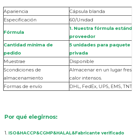
Apariencia
Cápsula blanda
Especificación
60/Unidad
1. Nuestra fórmula estánd
Fórmula
proveedor
Cantidad mínima de
5 unidades para paquete a 
pedido
privada
Muestra
e
Disponible
S
condiciones de
Almacenar en un lugar fresco
almacenamiento
calor intensos.
Formas de envío
DHL, FedEx, UPS, EMS, TNT, 
Por qué elegirnos:
1.
ISO&HACCP&CGMP&HALAL
&
Fabricante verificado