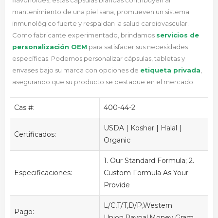
flavonoides, estas cápsulas blandas contribuyen al
mantenimiento de una piel sana, promueven un sistema
inmunológico fuerte y respaldan la salud cardiovascular.
Como fabricante experimentado,
brindamos
servicios de
personalización OEM
para satisfacer sus necesidades
específicas.
Podemos personalizar cápsulas, tabletas y
envases bajo su marca con opciones de
etiqueta privada
,
asegurando que su producto se destaque en el mercado.
Cas #:
400-44-2
USDA | Kosher | Halal |
Certificados:
Organic
1. Our Standard Formula; 2.
Especificaciones:
Custom Formula As Your
Provide
L/C,T/T,D/P,Western
Pago:
Union,Paypal,Money Gram