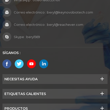
WhatsApp :
0086-18605517611
Correo electrónico :
beryl@keynovobiotech.com
Correo electrónico :
beryl@reachever.com
Skype :
beryl569
SÍGANOS :
NECESITAS AYUDA
ETIQUETAS CALIENTES
PRODUCTOS