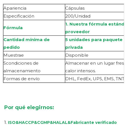
Apariencia
Cápsulas
Especificación
200/Unidad
1. Nuestra fórmula estánd
Fórmula
proveedor
Cantidad mínima de
5 unidades para paquete a 
pedido
privada
Muestra
e
Disponible
S
condiciones de
Almacenar en un lugar fresco
almacenamiento
calor intensos.
Formas de envío
DHL, FedEx, UPS, EMS, TNT, 
Por qué elegirnos:
1.
ISO&HACCP&CGMP&HALAL
&
Fabricante verificado