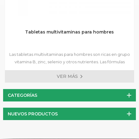
Tabletas multivitaminas para hombres
Las tabletas multivitaminas para hombres son ricas en grupo
vitamina B, zinc, selenio y otros nutrientes. Las fórmulas
preparadas están disponibles, y se aceptan fórmulas
VER MÁS
personalizadas.
CATEGORÍAS
NUEVOS PRODUCTOS