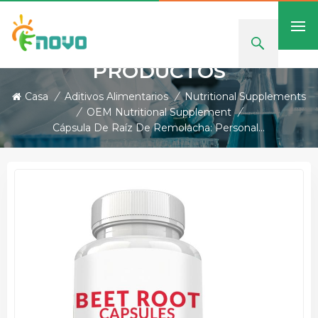
PRODUCTOS
Casa
/
Aditivos Alimentarios
/
Nutritional Supplements
/
OEM Nutritional Supplement
/
Cápsula De Raíz De Remolacha: Personalización De Etiquetas Privadas Y OEM