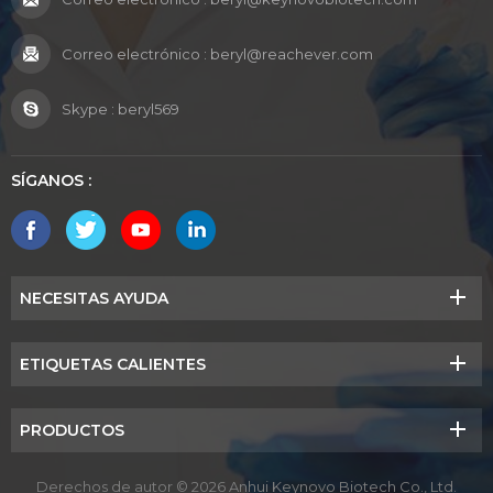
Correo electrónico :
beryl@reachever.com
Skype :
beryl569
SÍGANOS :
NECESITAS AYUDA
ETIQUETAS CALIENTES
PRODUCTOS
Derechos de autor © 2026 Anhui Keynovo Biotech Co., Ltd.