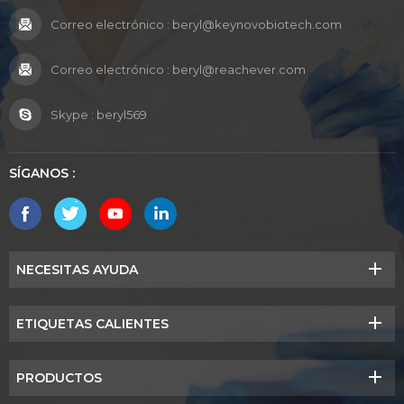
Correo electrónico :
beryl@keynovobiotech.com
Correo electrónico :
beryl@reachever.com
Skype :
beryl569
SÍGANOS :
NECESITAS AYUDA
ETIQUETAS CALIENTES
PRODUCTOS