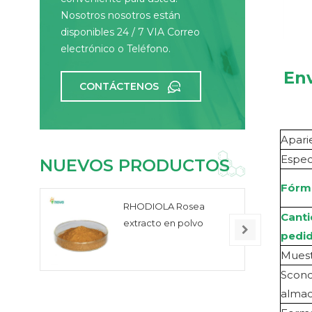
Nosotros nosotros están
disponibles 24 / 7 VIA Correo
electrónico o Teléfono.
Env
CONTÁCTENOS
Apari
Espec
NUEVOS PRODUCTOS
Fórm
RHODIOLA Rosea
Cant
extracto en polvo
pedi
Muest
S
cond
alma