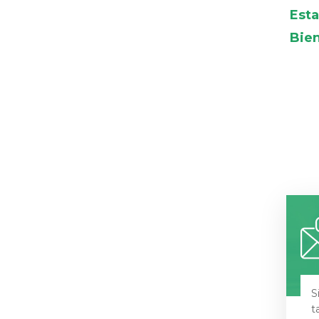
Esta
Bie
S
t