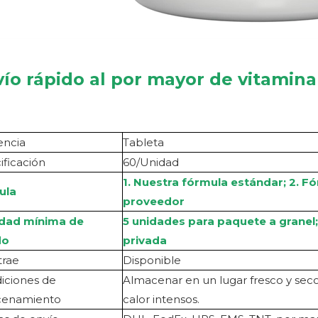
ío rápido al por mayor de vitamin
encia
Tableta
ificación
60/Unidad
1. Nuestra fórmula estándar; 2. 
ula
proveedor
idad mínima de
5 unidades para paquete a granel
do
privada
ra
e
Disponible
iciones de
Almacenar en un lugar fresco y seco.
cenamiento
calor intensos.