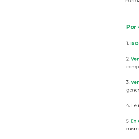
Forma
Por 
1.
IS
2.
Ven
compl
3.
Ven
genera
4. Le
5.
En 
mismo