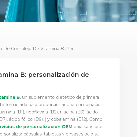
Tableta De Complejo De Vitamina B: Personalización De Etiquetas Privadas Y OEM
amina B: personalización de
itamina B
, un suplemento dietético de primera
nte formulada para proporcionar una combinación
amina (B1), riboflavina (B2), niacina (B3), ácido
(B7), ácido fólico (B9). ) y cobalamina (B12). Como
rvicios de personalización OEM
para satisfacer
sonalizar cápsulas, tabletas y envases bajo su