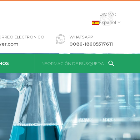
IDIOMA :
Español
ORREO ELECTRÓNICO
WHATSAPP
ver.com
0086-18605517611
NOS
INFORMACIÓN DE BÚSQUEDA