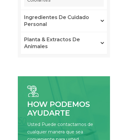
Colorantes
Ingredientes De Cuidado
Personal
Planta & Extractos De
Animales
HOW PODEMOS
AYUDARTE
Usted Puede contactarnos de
cualquier manera que sea
conveniente para usted.