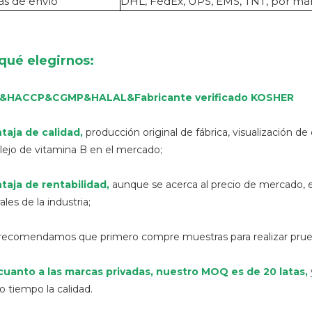
s de envío
DHL, FedEx, UPS, EMS, TNT, por mar,
qué elegirnos:
O&HACCP&CGMP&HALAL
&
Fabricante verificado KOSHER
taja de calidad
,
producción original de fábrica, visualización de
ejo de vitamina B en el mercado;
taja de rentabilidad,
aunque se acerca al precio de mercado, el
les de la industria;
 recomendamos que primero compre muestras para realizar prue
cuanto a las marcas privadas, nuestro MOQ es de 20 latas,
 tiempo la calidad.