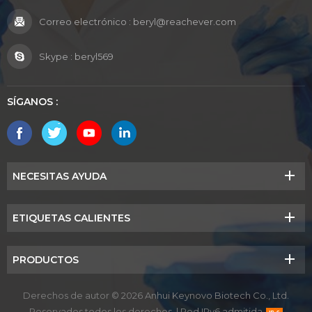
Correo electrónico :
beryl@reachever.com
Skype :
beryl569
SÍGANOS :
NECESITAS AYUDA
ETIQUETAS CALIENTES
PRODUCTOS
Derechos de autor © 2026 Anhui Keynovo Biotech Co., Ltd.
Reservados todos los derechos.
|
Red IPv6 admitida