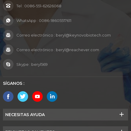
Tel :
0086-551-62626068
WhatsApp :
0086-18605517611
Correo electrónico :
beryl@keynovobiotech.com
Correo electrónico :
beryl@reachever.com
Skype :
beryl569
SÍGANOS :
NECESITAS AYUDA