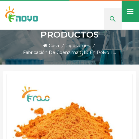
PRODUCTOS
Casa
/
Liposomes
/
Fabricación De Coenzima Q10 En Polvo Liposomal Para La Salud Cardíaca