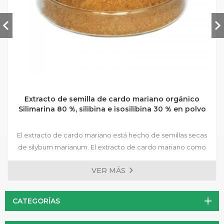
Extracto de semilla de cardo mariano orgánico
Silimarina 80 %, silibina e isosilibina 30 % en polvo
El extracto de cardo mariano está hecho de semillas secas
de silybum marianum. El extracto de cardo mariano como
productos para el cuidado de la salud se utiliza
VER MÁS
principalmente para proteger el hígado. El cardo mariano es
una hierba única que contiene un compuesto natural
llamado silimarina. La silimarina nutre el hígado como ningún
CATEGORÍAS
otro nutriente conocido actualmente. El hígado actúa como
filtro del cuerpo limpiándolo constantemente para