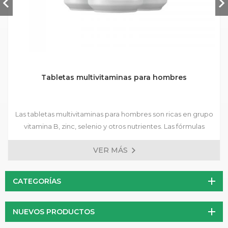
Tabletas multivitaminas para hombres
Las tabletas multivitaminas para hombres son ricas en grupo
vitamina B, zinc, selenio y otros nutrientes. Las fórmulas
preparadas están disponibles, y se aceptan fórmulas
VER MÁS
personalizadas.
CATEGORÍAS
NUEVOS PRODUCTOS