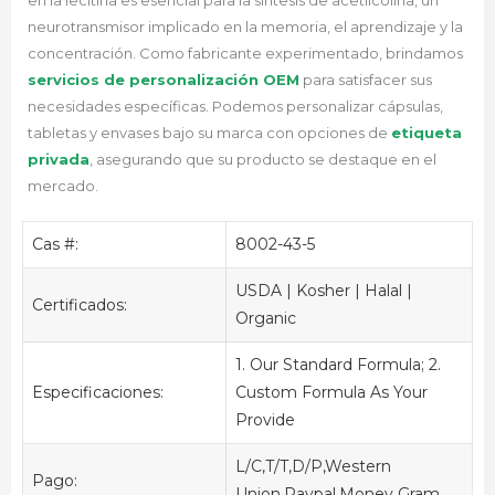
en la lecitina es esencial para la síntesis de acetilcolina, un
neurotransmisor implicado en la memoria, el aprendizaje y la
concentración. Como fabricante experimentado,
brindamos
servicios de personalización OEM
para satisfacer sus
necesidades específicas.
Podemos personalizar cápsulas,
tabletas y envases bajo su marca con opciones de
etiqueta
privada
, asegurando que su producto se destaque en el
mercado.
Cas #:
8002-43-5
USDA | Kosher | Halal |
Certificados:
Organic
1. Our Standard Formula; 2.
Especificaciones:
Custom Formula As Your
Provide
L/C,T/T,D/P,Western
Pago:
Union,Paypal,Money Gram