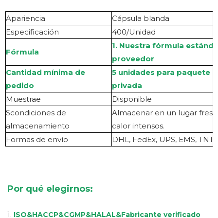
Apariencia
Cápsula blanda
Especificación
400/Unidad
1. Nuestra fórmula estánd
Fórmula
proveedor
Cantidad mínima de
5 unidades para paquete a 
pedido
privada
Muestra
e
Disponible
S
condiciones de
Almacenar en un lugar fresco
almacenamiento
calor intensos.
Formas de envío
DHL, FedEx, UPS, EMS, TNT, 
Por qué elegirnos:
1.
ISO&HACCP&CGMP&HALAL
&
Fabricante verificado