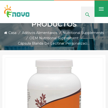
PRODUCTOS
Casa
/
Aditivos Alimentarios
/
Nutritional Supplements
/
OEM Nutritional Supplement
/
Cápsula Blanda De Lecitina: Personalización De Etiquetas Privadas Y OEM