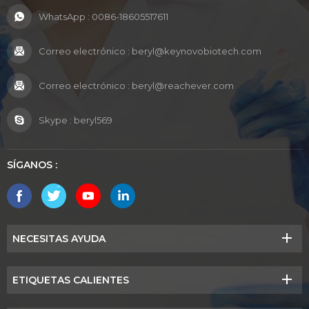
WhatsApp :
0086-18605517611
Correo electrónico :
beryl@keynovobiotech.com
Correo electrónico :
beryl@reachever.com
Skype :
beryl569
SÍGANOS :
NECESITAS AYUDA
ETIQUETAS CALIENTES