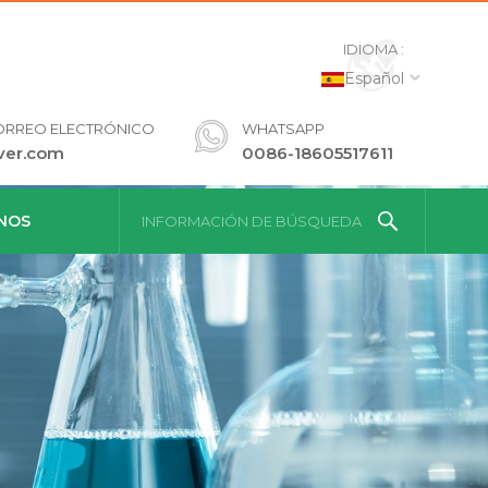
IDIOMA :
Español
ORREO ELECTRÓNICO
WHATSAPP
ver.com
0086-18605517611
NOS
INFORMACIÓN DE BÚSQUEDA