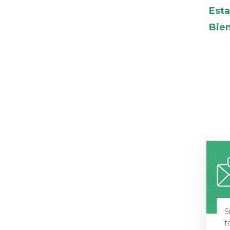
Esta
Bie
S
t