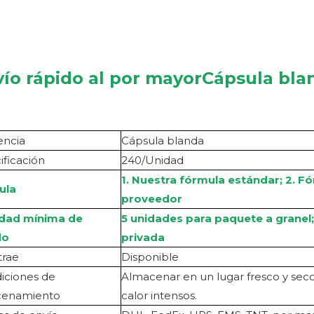
ío rápido al por mayor
Cápsula bla
encia
Cápsula blanda
ificación
240/Unidad
1. Nuestra fórmula estándar; 2. 
ula
proveedor
idad mínima de
5 unidades para paquete a granel
do
privada
ra
e
Disponible
iciones de
Almacenar en un lugar fresco y seco.
cenamiento
calor intensos.