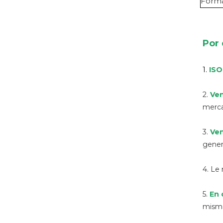
Forma
Por 
1.
IS
2.
Ven
merc
3.
Ven
genera
4. Le
5.
En 
mismo