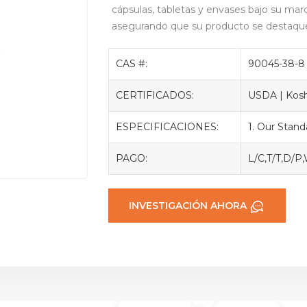
cápsulas, tabletas y envases bajo su ma
asegurando que su producto se destaqu
CAS #:
90045-38-8
CERTIFICADOS:
USDA | Koshe
ESPECIFICACIONES:
1. Our Stan
PAGO:
L/C,T/T,D/P
INVESTIGACIÓN AHORA