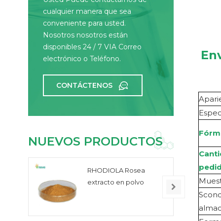
cualquier manera que sea
conveniente para usted.
Nosotros nosotros están
disponibles 24 / 7 VIA Correo
Env
electrónico o Teléfono.
CONTÁCTENOS
Apari
Espec
Fórm
NUEVOS PRODUCTOS
Cant
pedi
RHODIOLA Rosea
Muest
extracto en polvo
S
cond
alma