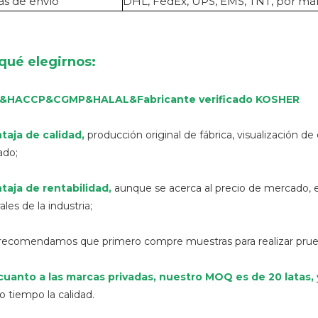
s de envío
DHL, FedEx, UPS, EMS, TNT, por mar,
qué elegirnos:
O&HACCP&CGMP&HALAL
&
Fabricante verificado KOSHER
taja de calidad
,
producción original de fábrica, visualización d
ado;
taja de rentabilidad,
aunque se acerca al precio de mercado, el
les de la industria;
 recomendamos que primero compre muestras para realizar prue
cuanto a las marcas privadas, nuestro MOQ es de 20 latas,
 tiempo la calidad.