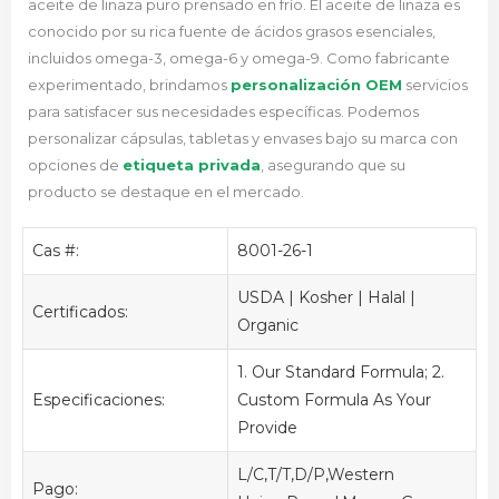
aceite de linaza puro prensado en frío. El aceite de linaza es
conocido por su rica fuente de ácidos grasos esenciales,
incluidos omega-3, omega-6 y omega-9. Como fabricante
experimentado,
brindamos
personalización OEM
servicios
para satisfacer sus necesidades específicas.
Podemos
personalizar cápsulas, tabletas y envases bajo su marca con
opciones de
etiqueta privada
, asegurando que su
producto se destaque en el mercado.
Cas #:
8001-26-1
USDA | Kosher | Halal |
Certificados:
Organic
1. Our Standard Formula; 2.
Especificaciones:
Custom Formula As Your
Provide
L/C,T/T,D/P,Western
Pago: