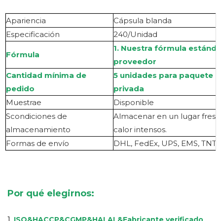
Apariencia
Cápsula blanda
Especificación
240/Unidad
1. Nuestra fórmula estánd
Fórmula
proveedor
Cantidad mínima de
5 unidades para paquete a 
pedido
privada
Muestra
e
Disponible
S
condiciones de
Almacenar en un lugar fresco
almacenamiento
calor intensos.
Formas de envío
DHL, FedEx, UPS, EMS, TNT, 
Por qué elegirnos:
1.
ISO&HACCP&CGMP&HALAL
&
Fabricante verificado