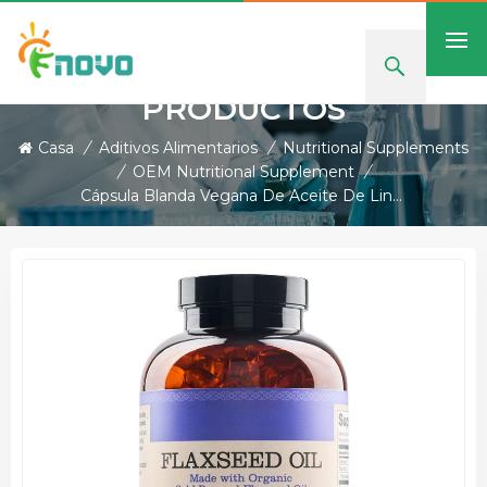
PRODUCTOS
Casa
/
Aditivos Alimentarios
/
Nutritional Supplements
/
OEM Nutritional Supplement
/
Cápsula Blanda Vegana De Aceite De Linaza: Personalización De Etiquetas Privadas Y OEM