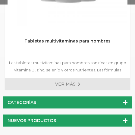
Tabletas multivitaminas para hombres
Las tabletas multivitaminas para hombres son ricas en grupo
vitamina B, zinc, selenio y otros nutrientes. Las fórmulas
preparadas están disponibles, y se aceptan fórmulas
VER MÁS
personalizadas.
CATEGORÍAS
NUEVOS PRODUCTOS