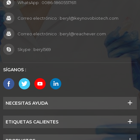
WhatsApp :
0086-18605517611
Correo electrónico :
beryl@keynovobiotech.com
Correo electrónico :
beryl@reachever.com
Skype :
beryl569
SÍGANOS :
NECESITAS AYUDA
ETIQUETAS CALIENTES