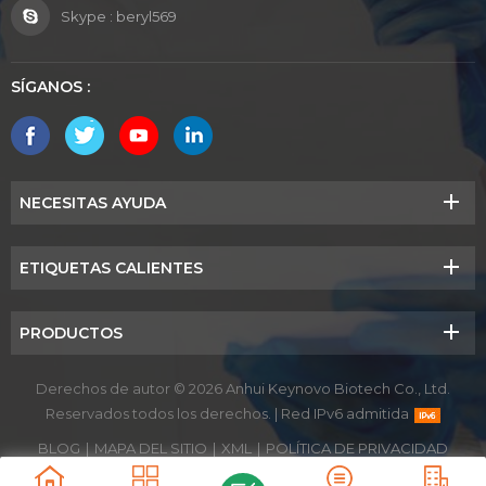
Skype :
beryl569
SÍGANOS :
NECESITAS AYUDA
ETIQUETAS CALIENTES
PRODUCTOS
Derechos de autor © 2026 Anhui Keynovo Biotech Co., Ltd.
Reservados todos los derechos.
|
Red IPv6 admitida
BLOG
|
MAPA DEL SITIO
|
XML
|
POLÍTICA DE PRIVACIDAD