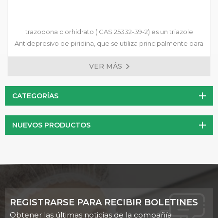
trazodona clorhidrato ( CAS 25332-39-2) es un triazole
Antidepresivo de piridina, que se utiliza principalmente para
tratar varios tipos de depresión, trastornos de ansiedad
VER MÁS
acompañados de síntomas depresivos y trastornos del
estado de ánimo después de la retirada del fármaco
dependientes.
CATEGORÍAS
NUEVOS PRODUCTOS
REGISTRARSE PARA RECIBIR BOLETINES
Obtener las últimas noticias de la compañía