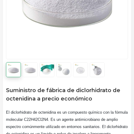
Suministro de fábrica de diclorhidrato de
octenidina a precio económico
El diclorhidrato de octenidina es un compuesto químico con la fórmula
molecular C22H42Cl2N4. Es un agente antimicrobiano de amplio
espectro comúnmente utilizado en entornos sanitarios. El diclorhidrato
de octenidina es un líquido o polvo de incoloro a ligeramente