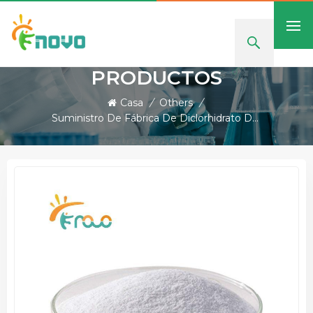
PRODUCTOS
Casa
/
Others
/
Suministro De Fábrica De Diclorhidrato De Octenidina A Precio Económico