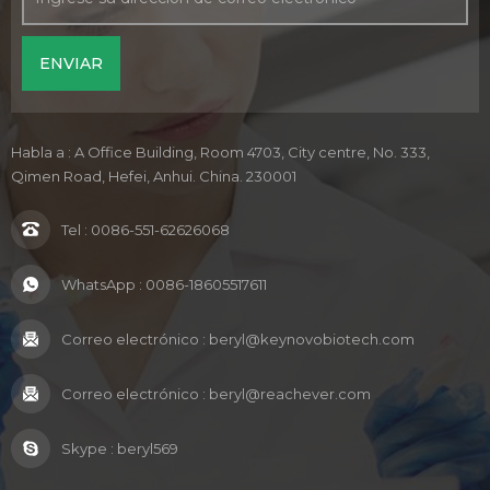
Habla a : A Office Building, Room 4703, City centre, No. 333,
Qimen Road, Hefei, Anhui. China. 230001
Tel :
0086-551-62626068
WhatsApp :
0086-18605517611
Correo electrónico :
beryl@keynovobiotech.com
Correo electrónico :
beryl@reachever.com
Skype :
beryl569